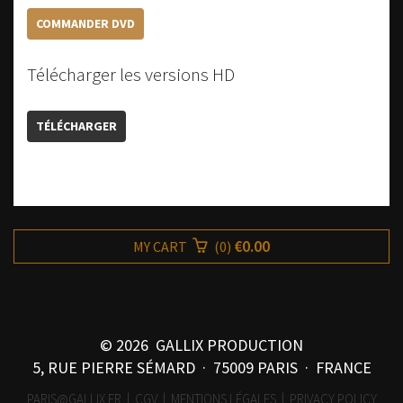
COMMANDER DVD
Télécharger les versions HD
TÉLÉCHARGER
€0.00
MY CART
(
0
)
© 2026 GALLIX PRODUCTION
5, RUE PIERRE SÉMARD · 75009 PARIS · FRANCE
PARIS@GALLIX.FR
|
CGV
|
MENTIONS LÉGALES
|
PRIVACY POLICY