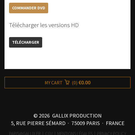
COMMANDER DVD
Télécharger les versions HD
TÉLÉCHARGER
€0.00
MY CART
(
0
)
© 2026 GALLIX PRODUCTION
5, RUE PIERRE SÉMARD · 75009 PARIS · FRANCE
PARIS@GALLIX.FR
|
CGV
|
MENTIONS LÉGALES
|
PRIVACY POLICY