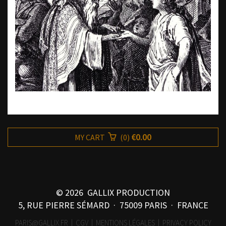
€0.00
MY CART
(
0
)
© 2026 GALLIX PRODUCTION
5, RUE PIERRE SÉMARD · 75009 PARIS · FRANCE
PARIS@GALLIX.FR
|
CGV
|
MENTIONS LÉGALES
|
PRIVACY POLICY