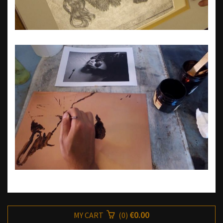
€0.00
MY CART
(
0
)