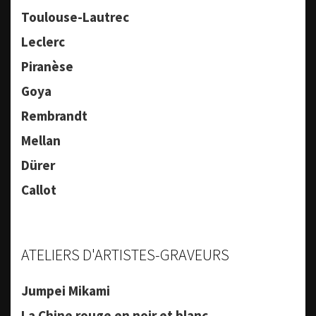
Toulouse-Lautrec
Leclerc
Piranèse
Goya
Rembrandt
Mellan
Dürer
Callot
ATELIERS D'ARTISTES-GRAVEURS
Jumpei Mikami
La Chine rouge en noir et blanc