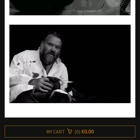
€0.00
MY CART
(
0
)