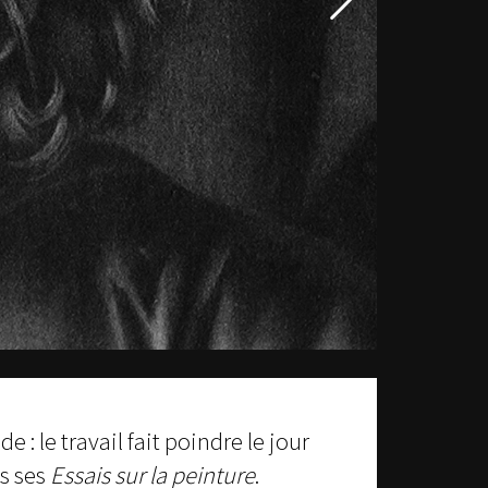
e : le travail fait poindre le jour
ns ses
Essais sur la peinture
.