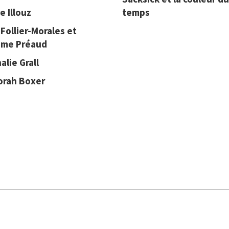
e Illouz
temps
 Follier-Morales et
ime Préaud
alie Grall
orah Boxer