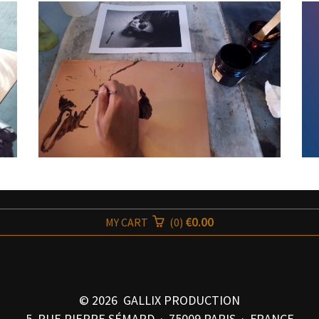
€0.00
MY CART
(
0
)
© 2026 GALLIX PRODUCTION
5, RUE PIERRE SÉMARD · 75009 PARIS · FRANCE