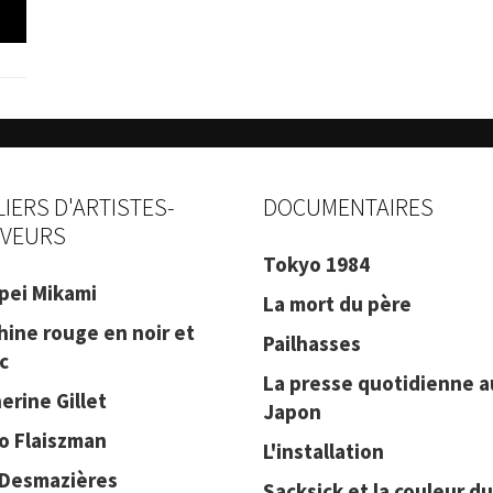
LIERS D'ARTISTES-
DOCUMENTAIRES
VEURS
Tokyo 1984
pei Mikami
La mort du père
hine rouge en noir et
Pailhasses
c
La presse quotidienne a
erine Gillet
Japon
o Flaiszman
L'installation
 Desmazières
Sacksick et la couleur du