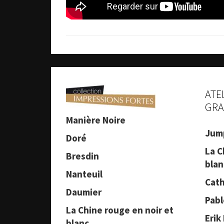
ATE
GRA
Manière Noire
Jum
Doré
La C
Bresdin
blan
Nanteuil
Cath
Daumier
Pabl
La Chine rouge en noir et
Erik
blanc