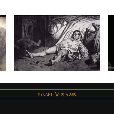
€0.00
MY CART
(
0
)