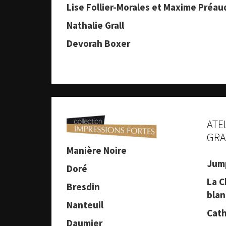
Lise Follier-Morales et Maxime Préau
Nathalie Grall
Devorah Boxer
ATE
GRA
Manière Noire
Jum
Doré
La C
Bresdin
blan
Nanteuil
Cath
Daumier