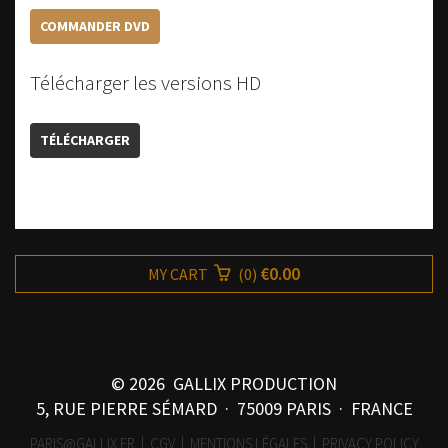
COMMANDER DVD
Télécharger les versions HD
TÉLÉCHARGER
€0.00
MY CART
(
0
)
© 2026 GALLIX PRODUCTION
5, RUE PIERRE SÉMARD · 75009 PARIS · FRANCE
PARIS@GALLIX.FR
|
CGV
|
MENTIONS LÉGALES
|
PRIVACY POLICY