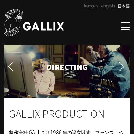
Tog
navi
DIRECTING
GALLIX PRODUCTION
GALLIX
1986
制作会社
は
年の設立以来、フランス、ベ