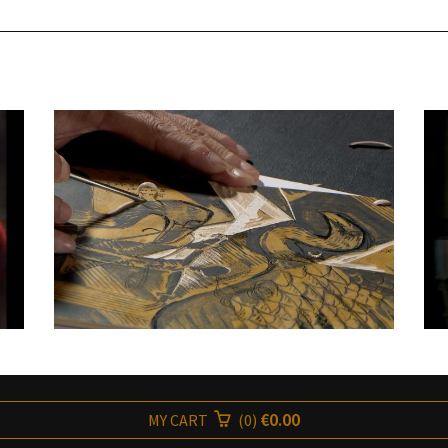
€0.00
MY CART
(
0
)