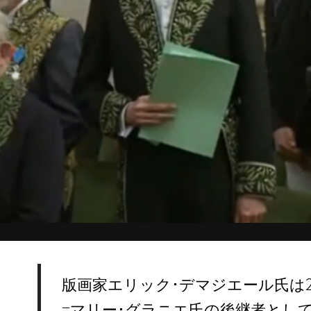
版画家エリック･デマジエール氏は2
=マリー･グラニエ氏の後継者とし