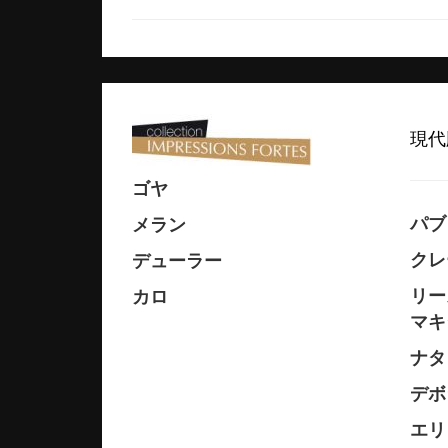
現代
ゴヤ
パブ
メラン
クレ
デューラー
リー
カロ
マキ
ナタ
デボ
エリ