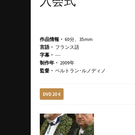
入会式
作品情報・
60分、35mm
言語・
フランス語
字幕・
---
制作年・
2009年
監督・
ベルトラン･ルノディノ
DVD 20 €